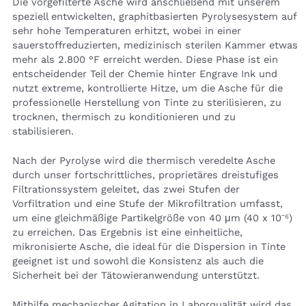
Die vorgefilterte Asche wird anschließend mit unserem
speziell entwickelten, graphitbasierten Pyrolysesystem auf
sehr hohe Temperaturen erhitzt, wobei in einer
sauerstoffreduzierten, medizinisch sterilen Kammer etwas
mehr als 2.800 °F erreicht werden. Diese Phase ist ein
entscheidender Teil der Chemie hinter Engrave Ink und
nutzt extreme, kontrollierte Hitze, um die Asche für die
professionelle Herstellung von Tinte zu sterilisieren, zu
trocknen, thermisch zu konditionieren und zu
stabilisieren.
Nach der Pyrolyse wird die thermisch veredelte Asche
durch unser fortschrittliches, proprietäres dreistufiges
Filtrationssystem geleitet, das zwei Stufen der
Vorfiltration und eine Stufe der Mikrofiltration umfasst,
um eine gleichmäßige Partikelgröße von 40 μm (40 x 10⁻⁶)
zu erreichen. Das Ergebnis ist eine einheitliche,
mikronisierte Asche, die ideal für die Dispersion in Tinte
geeignet ist und sowohl die Konsistenz als auch die
Sicherheit bei der Tätowieranwendung unterstützt.
Mithilfe mechanischer Agitation in Laborqualität wird das