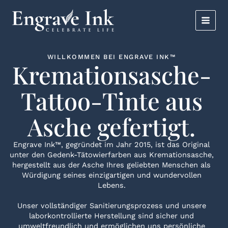
Zum
MAI
Inhalt
springen
MEN
WILLKOMMEN BEI ENGRAVE INK™
Kremationsasche-
Tattoo-Tinte aus
Asche gefertigt.
Engrave Ink™, gegründet im Jahr 2015, ist das Original
unter den Gedenk-Tätowierfarben aus Kremationsasche,
hergestellt aus der Asche Ihres geliebten Menschen als
Würdigung seines einzigartigen und wundervollen
Lebens.
Unser vollständiger Sanitierungsprozess und unsere
laborkontrollierte Herstellung sind sicher und
umweltfreundlich und ermöglichen uns persönliche